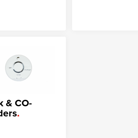
k & CO-
ders