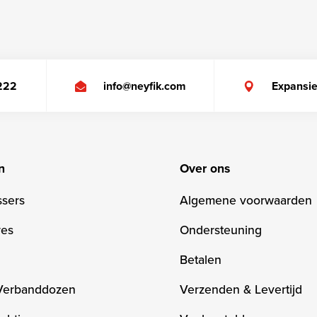
 222
info@neyfik.com
Expansi
n
Over ons
ssers
Algemene voorwaarden
res
Ondersteuning
Betalen
Verbanddozen
Verzenden & Levertijd