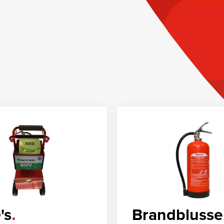
's
Brandblusse