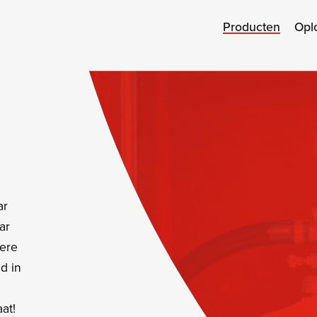
Producten
Opl
ar
ar
dere
d in
aat!