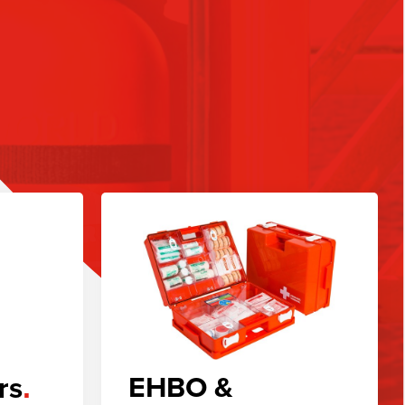
EHBO &
rs