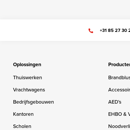
+31 85 27 30
Oplossingen
Producte
Thuiswerken
Brandblu
Vrachtwagens
Accessoi
Bedrijfsgebouwen
AED’s
Kantoren
EHBO & 
Scholen
Noodverli