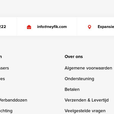
 222
info@neyfik.com
Expansi
n
Over ons
ssers
Algemene voorwaarden
res
Ondersteuning
Betalen
Verbanddozen
Verzenden & Levertijd
chting
Veelgestelde vragen