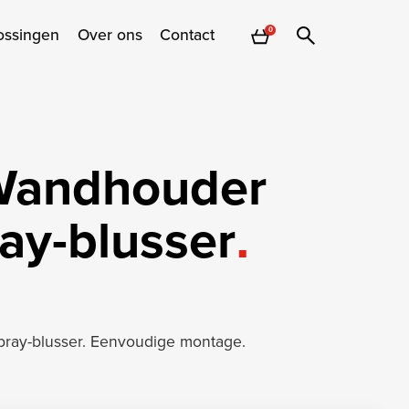
ossingen
Over ons
Contact
0
Wandhouder
ay-blusser
pray-blusser. Eenvoudige montage.