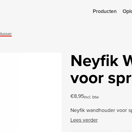
Producten
Opl
lusser
Neyfik 
voor spr
€
8,95
incl. btw
Neyfik wandhouder voor s
Lees verder